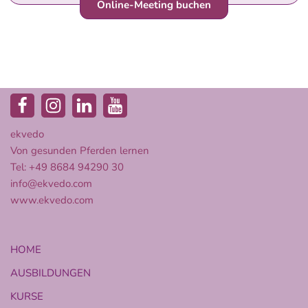
Online-Meeting buchen
ekvedo
Von gesunden Pferden lernen
Tel: +49 8684 94290 30
info@ekvedo.com
www.ekvedo.com
HOME
AUSBILDUNGEN
KURSE