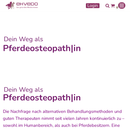
Login
0
Zum
Inhalt
springen
Dein Weg als
Pferdeosteopath|in
Dein Weg als
Pferdeosteopath|in
Die Nachfrage nach alternativen Behandlungsmethoden und
guten Therapeuten nimmt seit vielen Jahren kontinuierlich zu –
sowohl im Humanbereich, als auch bei Pferdebesitzern. Eine