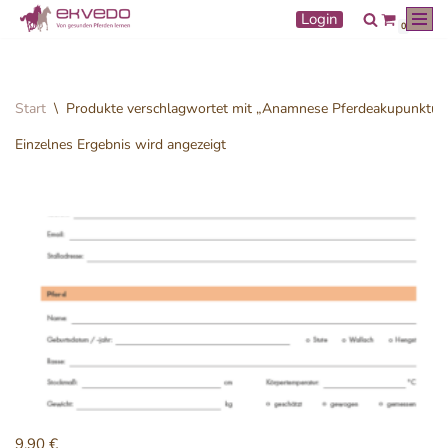
Login
0
Zum
Inhalt
springen
Start
\
Produkte verschlagwortet mit „Anamnese Pferdeakupunktur
Einzelnes Ergebnis wird angezeigt
9,90
€