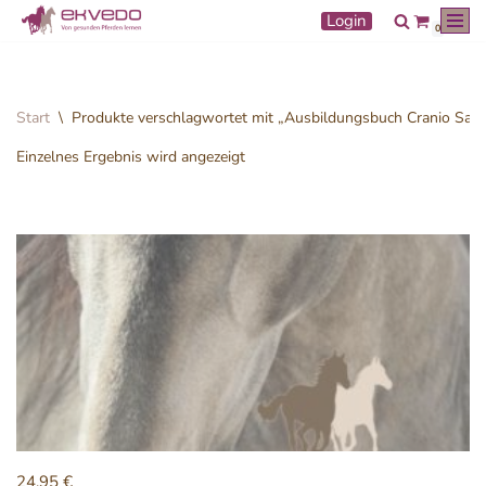
Login
0
Zum
Inhalt
springen
Start
\
Produkte verschlagwortet mit „Ausbildungsbuch Cranio Sacra
Einzelnes Ergebnis wird angezeigt
24,95
€