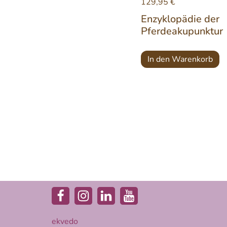
129,95
€
Enzyklopädie der
Pferdeakupunktur
In den Warenkorb
ekvedo