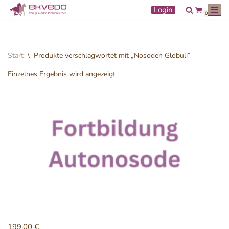
Login
0
Zum
Inhalt
springen
Start
\
Produkte verschlagwortet mit „Nosoden Globuli“
Einzelnes Ergebnis wird angezeigt
199,00
€