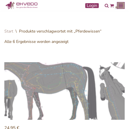
Login
0
Zum
Inhalt
springen
Start
\
Produkte verschlagwortet mit „Pferdewissen“
Alle 6 Ergebnisse werden angezeigt
24,95
€