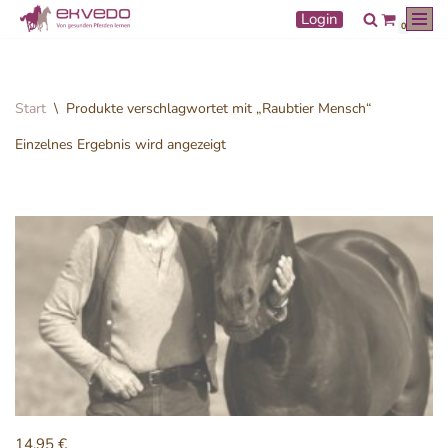
Login
0
Zum
Inhalt
springen
Start
\
Produkte verschlagwortet mit „Raubtier Mensch“
Einzelnes Ergebnis wird angezeigt
14,95
€