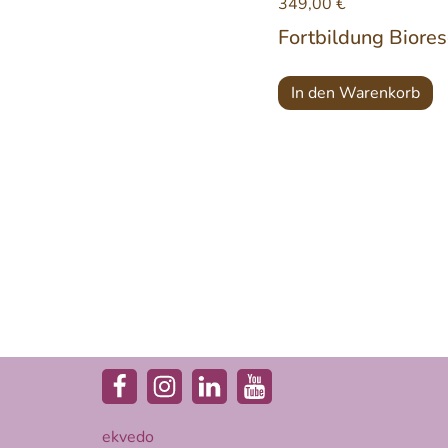
349,00
€
Fortbildung Biore
In den Warenkorb
ekvedo