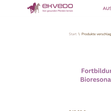
AU
Zum
Inhalt
springen
Start
\
Produkte verschla