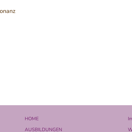
sonanz
HOME
I
AUSBILDUNGEN
W