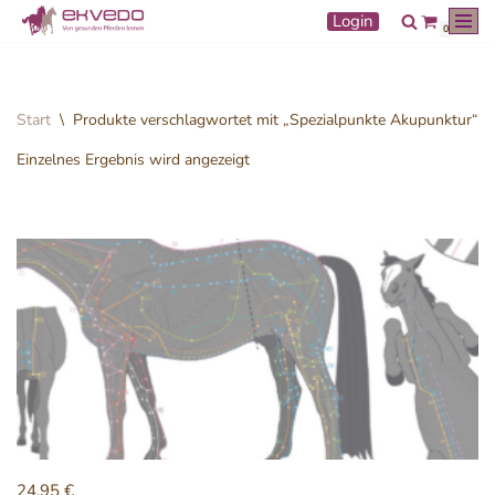
Login
0
Zum
Inhalt
springen
Start
\
Produkte verschlagwortet mit „Spezialpunkte Akupunktur“
Einzelnes Ergebnis wird angezeigt
24,95
€