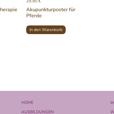
29,90
€
herapie
Akupunkturposter für
Pferde
In den Warenkorb
HOME
I
AUSBILDUNGEN
W