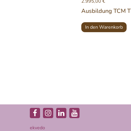
2.995,00
€
Ausbildung TCM T
In den Warenkorb
ekvedo